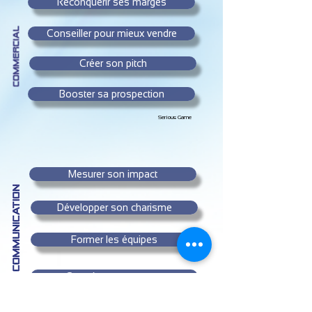
Reconquérir ses marges
Conseiller pour mieux vendre
Créer son pitch
Booster sa prospection
Serious Game
Mesurer son impact
Développer son charisme
Former les équipes
Coopérer pour gagner
Serious Game